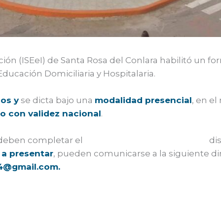
ión (ISEeI) de Santa Rosa del Conlara habilitó un for
ducación Domiciliaria y Hospitalaria.
os y
se dicta bajo una
modalidad presencial
, en e
lo con validez nacional
.
 deben completar el
formulario de preinscripción
dis
 a presentar
, pueden comunicarse a la siguiente di
24@gmail.com.