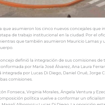
en la que asumieron los cinco nuevos concejales que 
 etapa de trabajo institucional en la ciudad. Por el
 mientras que también asumieron Mauricio Lamas y u
cuerpo.
Concejo definió la integración de sus comisiones de 
formada por María José Álvarez, Ana Laura Ferrarot
 integrada por Lucas Di Diego, Daniel Orué, Jorge C
mbas comisiones.
ón Fonseca, Virginia Morales, Ángela Ventura y Eze
omposición política vuelve a conformar un oficialism
, Magalí Albornoz y Lucas Di Diego. La oposición es