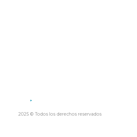
Municipalidad de la Villa de
Merlo
2025 © Todos los derechos reservados
Desarrollo TTS Technology and
Webfy