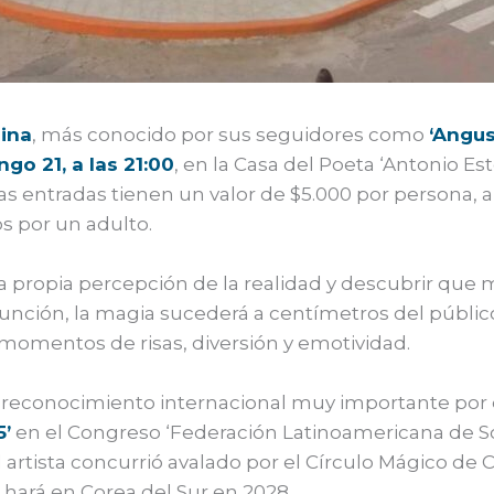
ina
, más conocido por sus seguidores como
‘Angus
go 21, a las 21:00
, en la Casa del Poeta ‘Antonio Es
Las entradas tienen un valor de $5.000 por persona
 por un adulto.
la propia percepción de la realidad y descubrir qu
 función, la magia sucederá a centímetros del públ
á momentos de risas, diversión y emotividad.
n reconocimiento internacional muy importante por 
5’
en el Congreso ‘Federación Latinoamericana de S
l artista concurrió avalado por el Círculo Mágico de C
hará en Corea del Sur en 2028.