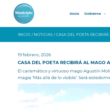
Ir
al
Inicio
Gobierno
contenido
INICIO
NOTICIAS
CASA DEL POETA RECIBIRÁ
19 febrero, 2026
CASA DEL POETA RECIBIRÁ AL MAGO A
El carismático y virtuoso mago Agustín Mol
magia ‘Más allá de lo visible’. Será estedomin