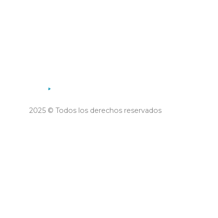
Municipalidad de la Villa de
Merlo
2025 © Todos los derechos reservados
Desarrollo TTS Technology and
Webfy