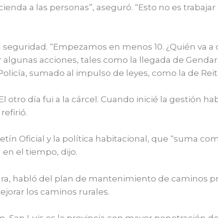
enda a las personas”, aseguró. “Esto no es trabajar 
seguridad. “Empezamos en menos 10. ¿Quién va a qu
r algunas acciones, tales como la llegada de Gendarm
 Policía, sumado al impulso de leyes, como la de Reit
l otro día fui a la cárcel. Cuando inicié la gestión h
efirió.
tín Oficial y la política habitacional, que “suma co
en el tiempo, dijo.
tura, habló del plan de mantenimiento de caminos pro
ejorar los caminos rurales.
an Luis es la provincia con mayor penetración de in