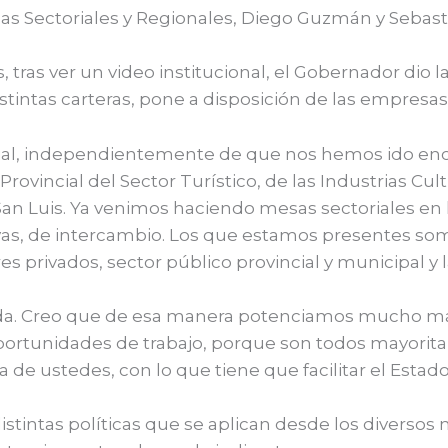
sas Sectoriales y Regionales, Diego Guzmán y Sebas
tras ver un video institucional, el Gobernador dio 
 distintas carteras, pone a disposición de las empre
cial, independientemente de que nos hemos ido enc
ovincial del Sector Turístico, de las Industrias Cul
 San Luis. Ya venimos haciendo mesas sectoriales en 
ivas, de intercambio. Los que estamos presentes so
s privados, sector público provincial y municipal y l
ada. Creo que de esa manera potenciamos mucho má
portunidades de trabajo, porque son todos mayoritar
de ustedes, con lo que tiene que facilitar el Estado
tintas políticas que se aplican desde los diversos m