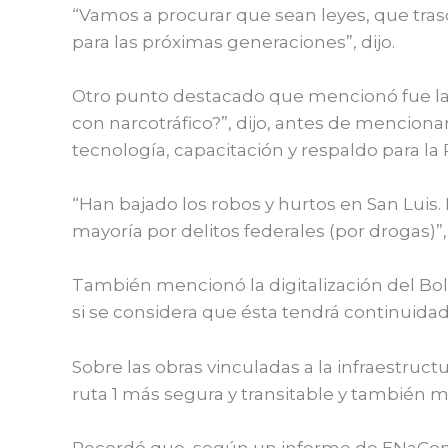
“Vamos a procurar que sean leyes, que trasci
para las próximas generaciones”, dijo.
Otro punto destacado que mencionó fue la 
con narcotráfico?”, dijo, antes de menciona
tecnología, capacitación y respaldo para la
“Han bajado los robos y hurtos en San Luis. E
mayoría por delitos federales (por drogas)”, r
También mencionó la digitalización del Bole
si se considera que ésta tendrá continuidad 
Sobre las obras vinculadas a la infraestruc
ruta 1 más segura y transitable y también m
Recordó que, según un informe de ENaCom, S