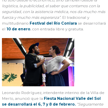
no solo desde lo económico, sino también desde la
logística, la publicidad, el saber que contamos con la
seguridad, con la asistencia médica, nos da mucho más
fuerza y mucho más esperanza”
. El tradicional y
multitudinario
Festival del Río Conlara
se desarrollará
el
10 de enero
, con entrada libre y gratuita.
Leonardo Rodríguez, intendente interino de la Villa de
Merlo, anunció que la
Fiesta Nacional Valle del Sol
se desarrollará el 6, 7 y 8 de febrero.
“Seguramente