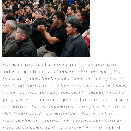
Asimismo resaltó el esfuerzo que tienen que hacer
todos los implicados “
el Gobierno de la provincia, los
municipios, pero fundamentalmente el sector privado,
que tiene que hacer un esfuerzo en relación a las tarifas,
en relación a los precios, conservar la calidad, formarse
y capacitarse”
. También, el jefe de la cartera de Turismo
precisó que
“sin ese trabajo del sector privado, es muy
difícil que haya desarrollo turístico. Así que estamos
convencidos que con esta iniciativa ayudamos a que
haya más trabajo a partir del sector”
. En este contexto