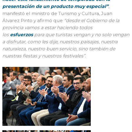
presentación de un producto muy especial”
,
manifestó el ministro de Turismo y Cultura, Juan
Álvarez Pinto y afirmó que
“desde el Gobierno de la
provincia vamos a estar haciendo todos
los
esfuerzos
para que turistas vengan y no solo vengan
a disfrutar, como les dije, nuestros paisajes, nuestra
naturaleza, nuestro buen servicio, sino también de
nuestras fiestas y nuestros festivales”
.