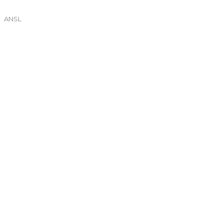
ANSL
←
Entrada anterior
Entrada siguiente
→