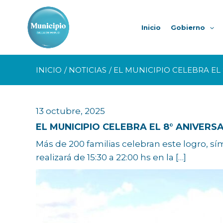
Ir
al
Inicio
Gobierno
contenido
INICIO
NOTICIAS
EL MUNICIPIO CELEBRA EL 
13 octubre, 2025
EL MUNICIPIO CELEBRA EL 8° ANIVERS
Más de 200 familias celebran este logro, s
realizará de 15:30 a 22:00 hs en la […]