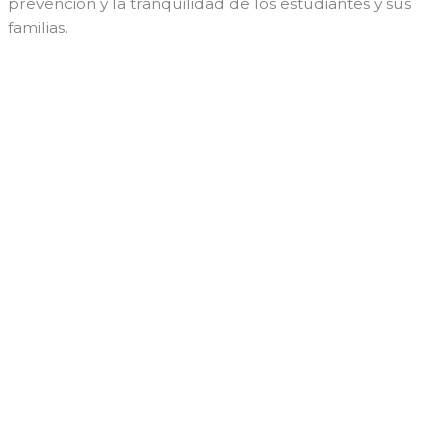
prevención y la tranquilidad de los estudiantes y sus
familias.
←
Entrada anterior
Entrada siguiente
→