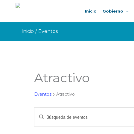
Ir
al
Inicio
Gobierno
contenido
Inicio
Eventos
Atractivo
Eventos
Atractivo
Eventos
Eventos
Ingrese
de
Búsqueda
La
y
Clave.