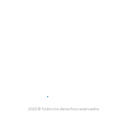
Dirección: Coronel Mercau 605, Merlo, San Luis
Teléfono: 02656 47-5155
Horario de atención:
Lunes a viernes de 7.30 a 13.30 horas
2025 © Todos los derechos reservados
Desarrollo TTS Technology and Webfy