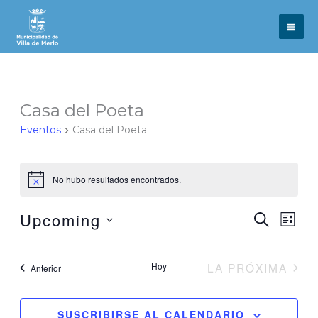
Ir
al
contenido
Casa del Poeta
Eventos
Casa del Poeta
Eventos
No hubo resultados encontrados.
Notice
Eventos
Even
Upcoming
BÚSQUE
LIST
de
Vistas
Seleccionar
Búsqueda
de
y
Nave
la
Vistas
Hoy
LA PRÓXIMA
Eventos
Anterior
fecha.
de
EVENTOS
Navegación
SUSCRIBIRSE AL CALENDARIO