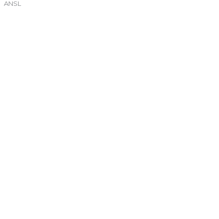
ANSL
←
Entrada anterior
Entrada siguiente
→