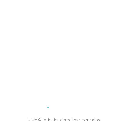
Dirección: Coronel Mercau 605, Merlo, San Luis
Teléfono: 02656 47-5155
Horario de atención:
Lunes a viernes de 7.30 a 13.30 horas
2025 © Todos los derechos reservados
Desarrollo TTS Technology and Webfy