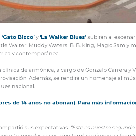
s
‘Gato Bizco’
y
‘La Walker Blues’
subirán al escenari
Little Walter, Muddy Waters, B. B. King, Magic Sam 
ctrica y contemporánea.
 clínica de armónica, a cargo de Gonzalo Carrera y
rovisación. Además, se rendirá un homenaje al músic
lues nacional.
ores de 14 años no abonan). Para más información
compartió sus expectativas.
“Éste es nuestro segundo 
ubo tremendas voces, sino también literatura (con In