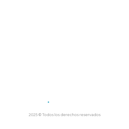
Dirección: Coronel Mercau 605, Merlo, San Luis
Teléfono: 02656 47-5155
Horario de atención:
Lunes a viernes de 7.30 a 13.30 horas
2025 © Todos los derechos reservados
Desarrollo TTS Technology and Webfy