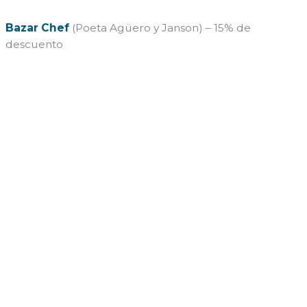
Bazar Chef
(Poeta Agüero y Janson) – 15% de
descuento
←
Entrada anterior
Entrada siguiente
→