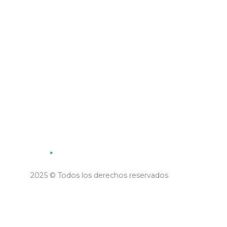
Municipalidad de la Villa de
Merlo
2025 © Todos los derechos reservados
Desarrollo TTS Technology and
Webfy