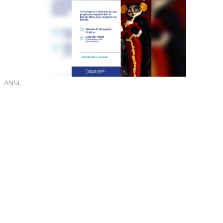
ANSL
←
Entrada anterior
Entrada siguiente
→