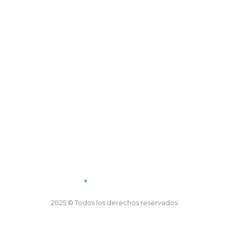
Dirección: Coronel Mercau 605, Merlo, San Luis
Teléfono: 02656 47-5155
Horario de atención:
Lunes a viernes de 7.30 a 13.30 horas
2025 © Todos los derechos reservados
Desarrollo TTS Technology and Webfy