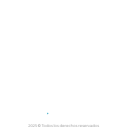
Dirección: Coronel Mercau 605, Merlo, San Luis
Teléfono: 02656 47-5155
Horario de atención:
Lunes a viernes de 7.30 a 13.30 horas
2025 © Todos los derechos reservados