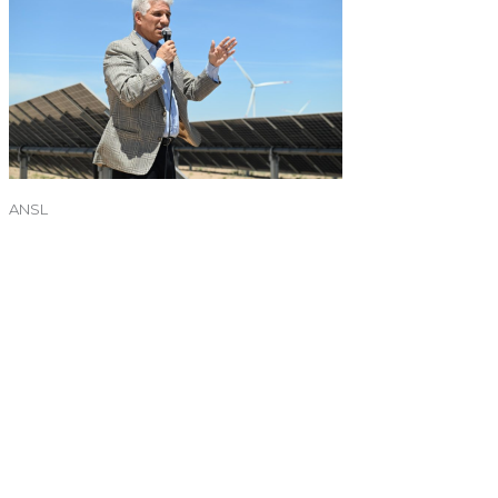
ANSL
←
Entrada anterior
Entrada siguiente
→