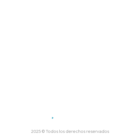
Dirección: Coronel Mercau 605, Merlo, San Luis
Teléfono: 02656 47-5155
Horario de atención:
Lunes a viernes de 7.30 a 13.30 horas
2025 © Todos los derechos reservados
Desarrollo TTS Technology and Webfy