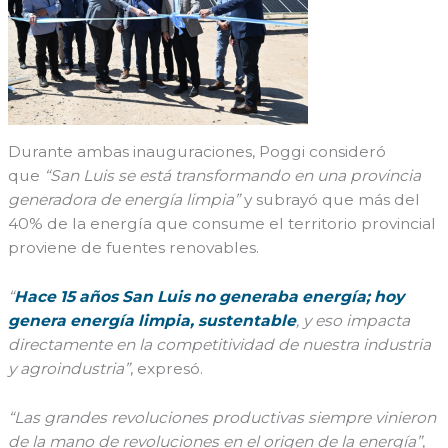
Durante ambas inauguraciones, Poggi consideró
que
“San Luis se está transformando en una provincia
generadora de energía limpia”
y subrayó que más del
40% de la energía que consume el territorio provincial
proviene de fuentes renovables.
“
Hace 15 años San Luis no generaba energía; hoy
genera energía limpia, sustentable
, y eso impacta
directamente en la competitividad de nuestra industria
y agroindustria”
, expresó.
“Las grandes revoluciones productivas siempre vinieron
de la mano de revoluciones en el origen de la energía”
,