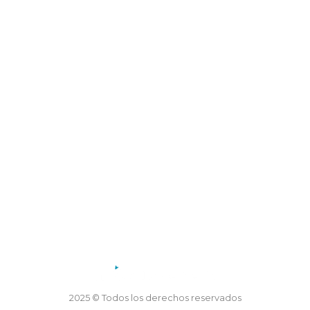
Dirección: Coronel Mercau 605, Merlo, San Luis
Teléfono: 02656 47-5155
Horario de atención:
Lunes a viernes de 7.30 a 13.30 horas
2025 © Todos los derechos reservados